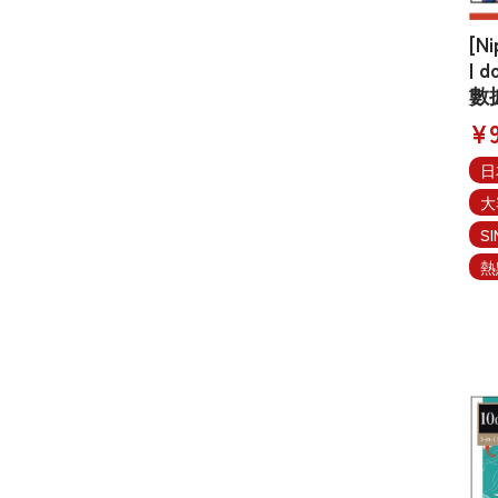
[N
| 
數據
¥9
日
大
S
熱