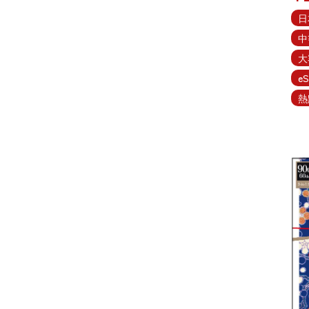
日
中
大
eS
熱