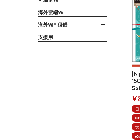
海外雲端WiFi
海外WiFi租借
支援用
[N
15G
So
¥2
日
中
大
eS