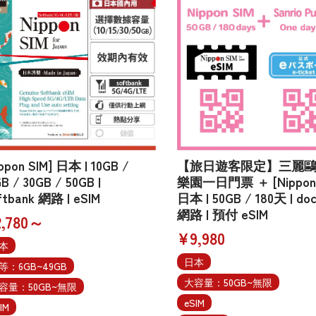
ippon SIM] 日本 | 10GB /
【旅日遊客限定】三麗
B / 30GB / 50GB |
樂園一日門票 ＋ [Nippon 
ftbank 網路 | eSIM
日本 | 50GB / 180天 | do
網路 | 預付 eSIM
,780～
¥9,980
本
日本
等：6GB~49GB
大容量：50GB~無限
容量：50GB~無限
eSIM
IM