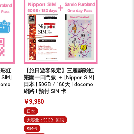
鷗彩虹
【旅日遊客限定】三麗鷗彩虹
SIM]
樂園一日門票 ＋ [Nippon SIM]
como
日本 | 50GB / 180天 | docomo
網路 | 預付 SIM 卡
¥9,980
日本
大容量：50GB~無限
SIM卡