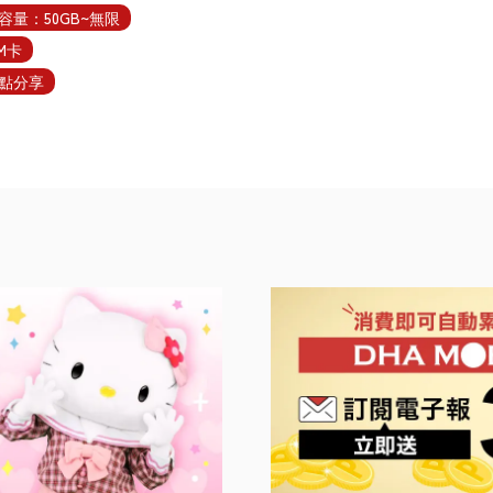
容量：50GB~無限
IM卡
點分享