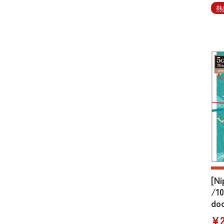
熱
[N
/10
do
¥2