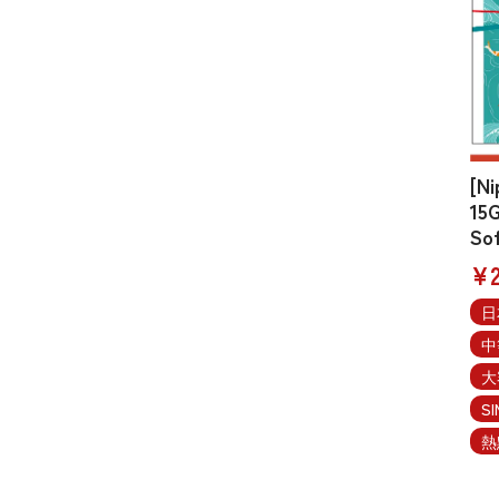
[N
15G
So
¥2
日
中
大
S
熱