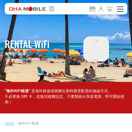
RENTAL WiFi
海外WiFi租借
流量無上限 / 免收來回運費 / 支援 150 個國家
"
海外WiFi租借
" 是海外旅遊或商務出差時最受歡迎的連線方式。
不必更換 SIM 卡，也無須複雜設定。只要開啟分享器電源，即可開始使
用！
-
HOME
海外WiFi租借