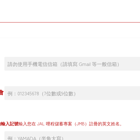
會
勿輸入記號
輸入您在 JAL 哩程儲蓄專案（JMB）註冊的英文姓名。