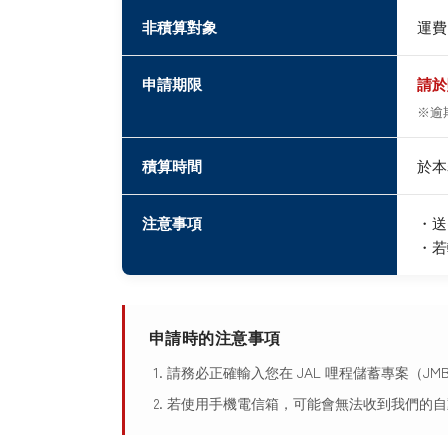
非積算對象
運費
申請期限
請於
※逾
積算時間
於本
注意事項
・送
・若
申請時的注意事項
請務必正確輸入您在 JAL 哩程儲蓄專案（JM
若使用手機電信箱，可能會無法收到我們的