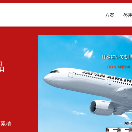
方案
啓
品
可累積