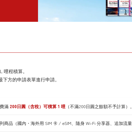
L 哩程積算。
最下方的申請表單進行申請。
消費滿
200日圓（含稅）可積算 1 哩
（不滿200日圓之餘額不予計算）
列商品（國內・海外用 SIM 卡 / eSIM、隨身 Wi-Fi 分享器、追加