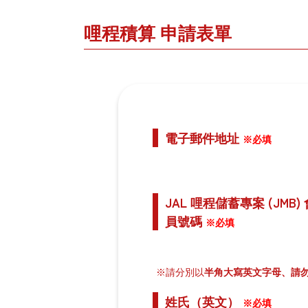
哩程積算 申請表單
電子郵件地址
※必填
JAL 哩程儲蓄專案 (JMB) 
員號碼
※必填
※請分別以
半角大寫英文字母、請
姓氏（英文）
※必填