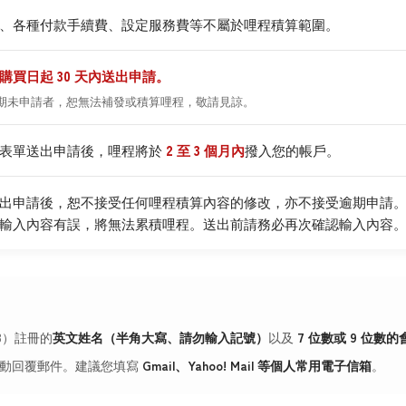
、各種付款手續費、設定服務費等不屬於哩程積算範圍。
購買日起 30 天內送出申請。
期未申請者，恕無法補發或積算哩程，敬請見諒。
表單送出申請後，哩程將於
2 至 3 個月內
撥入您的帳戶。
出申請後，恕不接受任何哩程積算內容的修改，亦不接受逾期申請
輸入內容有誤，將無法累積哩程。送出前請務必再次確認輸入內容
B）註冊的
英文姓名（半角大寫、請勿輸入記號）
以及
7 位數或 9 位數
自動回覆郵件。建議您填寫
Gmail、Yahoo! Mail 等個人常用電子信箱
。