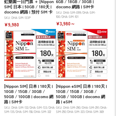
虹樂園一日門票 ＋ [Nippon
6GB / 18GB / 30GB |
SIM] 日本 | 50GB / 180天 |
docomo 網路 | SIM卡
docomo 網路 | 預付 SIM 卡
SKU: DHA-SIM-099/DHA-SIM-
100/DHA-SIM-101
SKU: DHA-SIM-133P
¥3,980～
¥9,980
[Nippon SIM] 日本 | 180天 |
[Nippon eSIM] 日本 | 180天 |
10GB / 15GB / 30GB /
10GB / 15GB / 30GB /
50GB / 100GB | docomo 網
50GB / 100GB | docomo 網
路 | SIM卡
路 | eSIM
SKU: DHA-SIM-132/DHA-SIM-133/DHA-
SKU: DHA-SIM-290/DHA-SIM-291/DHA-
SIM-135/DHA-SIM-158/DHA-SIM-322
SIM-292/DHA-SIM-323/DHA-SIM-369