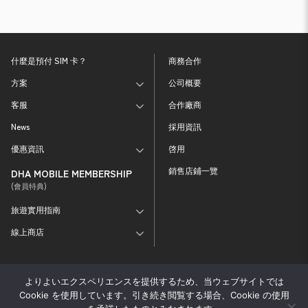
什麼是預付 SIM 卡？
商務合作
方案
公司概要
客服
合作廠商
News
採用資訊
優惠資訊
啓用
銷售店鋪一覽
DHA MOBILE MEMBERSHIP
(會員特典)
旅遊實用指南
線上商店
使用條款
DHA MOBILE 會員規約
重要說明事項
よりよいエクスペリエンスを提供するため、当ウェブサイトでは
根據特定商交易法採用之標記
外部傳送資訊之處理
隱私政策
Cookie を使用しています。引き続き閲覧する場合、Cookie の使用