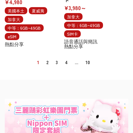
¥4,980
¥3,980～
美國本土
夏威夷
加拿大
加拿大
中等：6GB~49GB
中等：6GB~49GB
SIM卡
eSIM
語音通話與簡訊
熱點分享
熱點分享
1
2
3
4
…
10