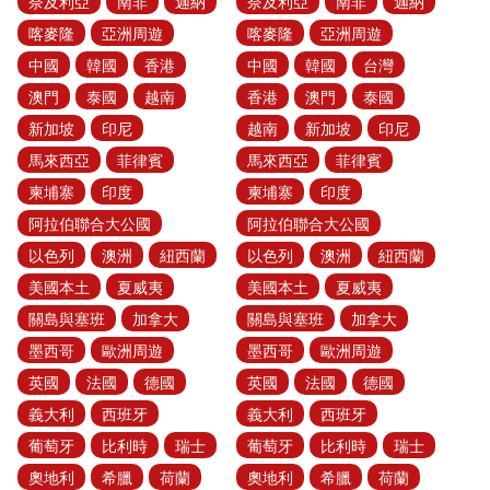
奈及利亞
南非
迦納
奈及利亞
南非
迦納
喀麥隆
亞洲周遊
喀麥隆
亞洲周遊
中國
韓國
香港
中國
韓國
台灣
澳門
泰國
越南
香港
澳門
泰國
新加坡
印尼
越南
新加坡
印尼
馬來西亞
菲律賓
馬來西亞
菲律賓
柬埔寨
印度
柬埔寨
印度
阿拉伯聯合大公國
阿拉伯聯合大公國
以色列
澳洲
紐西蘭
以色列
澳洲
紐西蘭
美國本土
夏威夷
美國本土
夏威夷
關島與塞班
加拿大
關島與塞班
加拿大
墨西哥
歐洲周遊
墨西哥
歐洲周遊
英國
法國
德國
英國
法國
德國
義大利
西班牙
義大利
西班牙
葡萄牙
比利時
瑞士
葡萄牙
比利時
瑞士
奧地利
希臘
荷蘭
奧地利
希臘
荷蘭