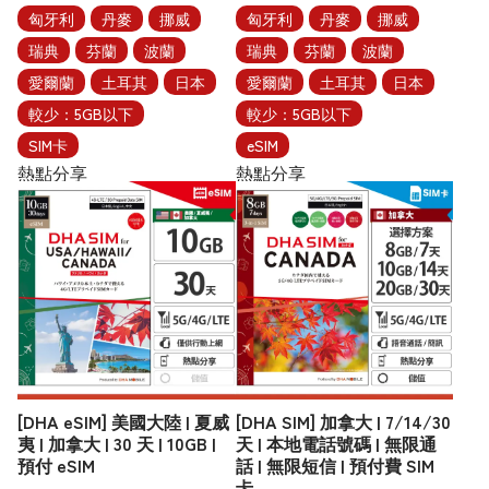
匈牙利
丹麥
挪威
匈牙利
丹麥
挪威
瑞典
芬蘭
波蘭
瑞典
芬蘭
波蘭
愛爾蘭
土耳其
日本
愛爾蘭
土耳其
日本
較少：5GB以下
較少：5GB以下
SIM卡
eSIM
熱點分享
熱點分享
[DHA eSIM] 美國大陸 | 夏威
[DHA SIM] 加拿大 | 7/14/30
夷 | 加拿大 | 30 天 | 10GB |
天 | 本地電話號碼 | 無限通
預付 eSIM
話 | 無限短信 | 預付費 SIM
卡