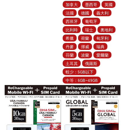
加拿大
墨西哥
英國
法國
德國
義大利
西班牙
葡萄牙
比利時
瑞士
奧地利
希臘
荷蘭
匈牙利
丹麥
挪威
瑞典
芬蘭
波蘭
愛爾蘭
土耳其
俄羅斯
較少：5GB以下
中等：6GB~49GB