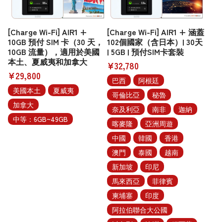
[Charge Wi-Fi] AIR1 +
[Charge Wi-Fi] AIR1 + 涵蓋
10GB 預付 SIM 卡（30 天，
102個國家（含日本）| 30天
10GB 流量），適用於美國
| 5GB | 預付SIM卡套裝
本土、夏威夷和加拿大
¥32,780
¥29,800
巴西
阿根廷
美國本土
夏威夷
哥倫比亞
秘魯
加拿大
奈及利亞
南非
迦納
中等：6GB~49GB
喀麥隆
亞洲周遊
中國
韓國
香港
澳門
泰國
越南
新加坡
印尼
馬來西亞
菲律賓
柬埔寨
印度
阿拉伯聯合大公國