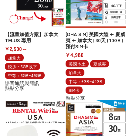
【流量加值方案】加拿大
[DHA SIM] 美國大陸 + 夏威
TELUS 專用
夷 + 加拿大 | 30天 | 10GB |
預付SIM卡
¥2,500～
¥4,980
加拿大
美國本土
夏威夷
較少：5GB以下
加拿大
中等：6GB~49GB
中等：6GB~49GB
語音通話與簡訊
熱點分享
SIM卡
熱點分享