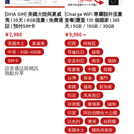
[DHA SIM] 美國大陸與夏威
[Charge WiFi 專屬額外流量
夷 | 30天 | 8GB流量 | 免費通
套餐]覆蓋 135 個國家 | 365
話 | 預付SIM卡
天 | 5GB / 10GB / 30GB
¥2,980
¥9,980～
美國本土
夏威夷
巴西
阿根廷
中等：6GB~49GB
哥倫比亞
秘魯
SIM卡
奈及利亞
南非
迦納
語音通話與簡訊
喀麥隆
中國
韓國
熱點分享
台灣
香港
澳門
泰國
越南
新加坡
印尼
馬來西亞
菲律賓
柬埔寨
緬甸
印度
阿拉伯聯合大公國
以色列
澳洲
紐西蘭
美國本土
關島與塞班