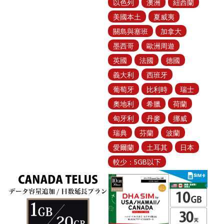
以色列
澳洲
紐西蘭
美國本土
夏威夷
關島與塞班
加拿大
墨西哥
歐洲周遊
英國
法國
德國
義大利
西班牙
葡萄牙
比利時
瑞士
奧地利
希臘
荷蘭
匈牙利
丹麥
挪威
瑞典
芬蘭
波蘭
愛爾蘭
土耳其
日本
較少：5GB以下