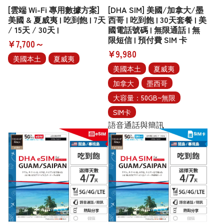
[雲端 Wi-Fi 專用數據方案]
[DHA SIM] 美國/加拿大/墨
美國 & 夏威夷 | 吃到飽 | 7天
西哥 | 吃到飽 | 30天套餐 | 美
/ 15天 / 30天 |
國電話號碼 | 無限通話 | 無
限短信 | 預付費 SIM 卡
¥7,700～
¥9,980
美國本土
夏威夷
美國本土
夏威夷
加拿大
墨西哥
大容量：50GB~無限
SIM卡
語音通話與簡訊