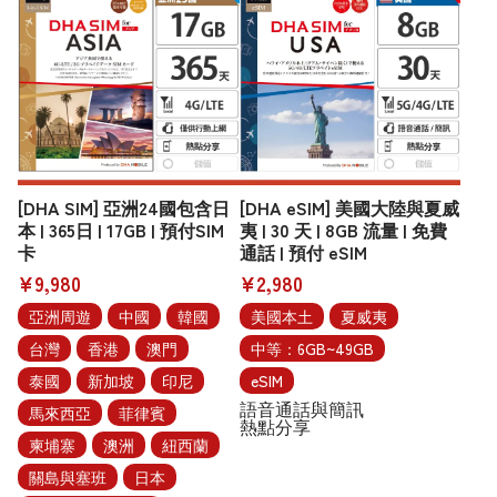
[DHA SIM] 亞洲24國包含日
[DHA eSIM] 美國大陸與夏威
本 | 365日 | 17GB | 預付SIM
夷 | 30 天 | 8GB 流量 | 免費
卡
通話 | 預付 eSIM
¥9,980
¥2,980
亞洲周遊
中國
韓國
美國本土
夏威夷
台灣
香港
澳門
中等：6GB~49GB
泰國
新加坡
印尼
eSIM
語音通話與簡訊
馬來西亞
菲律賓
熱點分享
柬埔寨
澳洲
紐西蘭
關島與塞班
日本