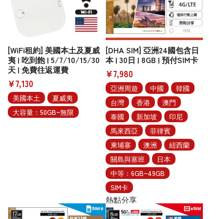
[WiFi租約] 美國本土及夏威
[DHA SIM] 亞洲24國包含日
夷 | 吃到飽 | 5/7/10/15/30
本 | 30日 | 8GB | 預付SIM卡
天 | 免費往返運費
¥7,980
¥7,130
亞洲周遊
中國
韓國
美國本土
夏威夷
台灣
香港
澳門
大容量：50GB~無限
泰國
新加坡
印尼
馬來西亞
菲律賓
柬埔寨
澳洲
紐西蘭
關島與塞班
日本
中等：6GB~49GB
SIM卡
熱點分享