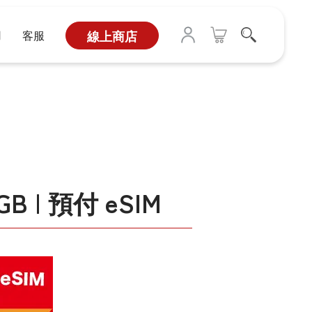
用
客服
線上商店
GB | 預付 eSIM