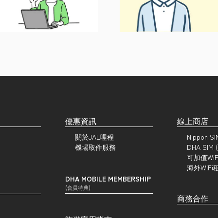
優惠資訊
線上商店
關於JAL哩程
Nippon S
機場取件服務
DHA SIM
可加值WiF
海外WiFi
DHA MOBILE MEMBERSHIP
(會員特典)
商務合作