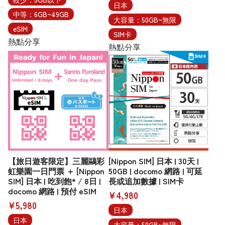
日本
中等：6GB~49GB
大容量：50GB~無限
eSIM
SIM卡
熱點分享
熱點分享
【旅日遊客限定】三麗鷗彩
[Nippon SIM] 日本 | 30天 |
虹樂園一日門票 ＋ [Nippon
50GB | docomo 網路 | 可延
SIM] 日本 | 吃到飽* / 8日 |
長或追加數據 | SIM卡
docomo 網路 | 預付 eSIM
¥4,980
¥5,980
日本
日本
大容量：50GB~無限