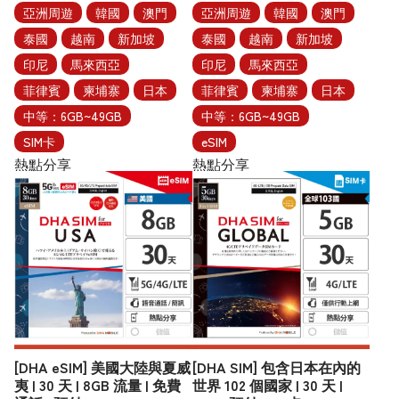
亞洲周遊
韓國
澳門
亞洲周遊
韓國
澳門
泰國
越南
新加坡
泰國
越南
新加坡
印尼
馬來西亞
印尼
馬來西亞
菲律賓
柬埔寨
日本
菲律賓
柬埔寨
日本
中等：6GB~49GB
中等：6GB~49GB
SIM卡
eSIM
熱點分享
熱點分享
[DHA eSIM] 美國大陸與夏威
[DHA SIM] 包含日本在內的
夷 | 30 天 | 8GB 流量 | 免費
世界 102 個國家 | 30 天 |