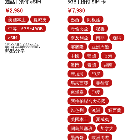
通話 | 預付 eSIM
5GB | 預付 SIM 卡
¥2,980
¥7,980
美國本土
夏威夷
巴西
阿根廷
中等：6GB~49GB
哥倫比亞
秘魯
eSIM
奈及利亞
南非
迦納
語音通話與簡訊
喀麥隆
亞洲周遊
熱點分享
中國
韓國
香港
澳門
泰國
越南
新加坡
印尼
馬來西亞
菲律賓
柬埔寨
印度
阿拉伯聯合大公國
以色列
澳洲
紐西蘭
美國本土
夏威夷
關島與塞班
加拿大
墨西哥
歐洲周遊