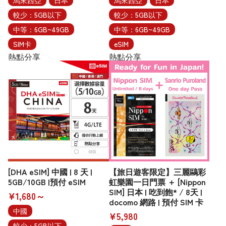
馬來西亞
日本
馬來西亞
日本
較少：5GB以下
較少：5GB以下
中等：6GB~49GB
中等：6GB~49GB
SIM卡
eSIM
熱點分享
熱點分享
[DHA eSIM] 中國 | 8 天 |
【旅日遊客限定】三麗鷗彩
5GB/10GB |預付 eSIM
虹樂園一日門票 ＋ [Nippon
SIM] 日本 | 吃到飽* / 8天 |
¥1,680～
docomo 網路 | 預付 SIM 卡
中國
¥5,980
較少：5GB以下