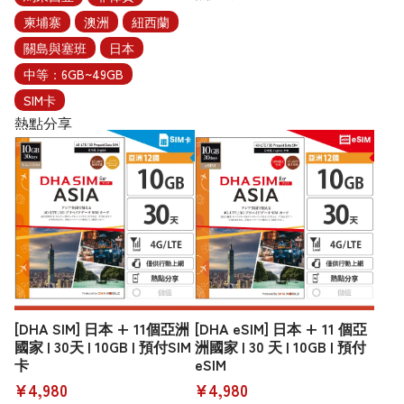
柬埔寨
澳洲
紐西蘭
關島與塞班
日本
中等：6GB~49GB
SIM卡
熱點分享
[DHA SIM] 日本 + 11個亞洲
[DHA eSIM] 日本 + 11 個亞
國家 | 30天 | 10GB | 預付SIM
洲國家 | 30 天 | 10GB | 預付
卡
eSIM
¥4,980
¥4,980