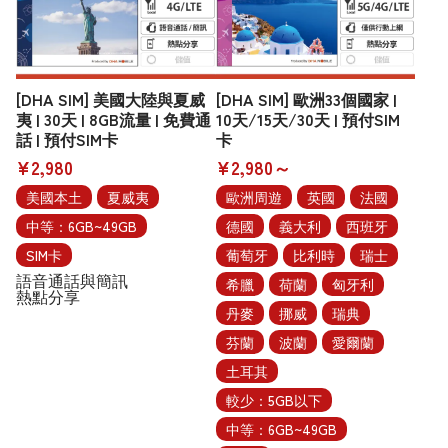
[DHA SIM] 美國大陸與夏威
[DHA SIM] 歐洲33個國家 |
夷 | 30天 | 8GB流量 | 免費通
10天/15天/30天 | 預付SIM
話 | 預付SIM卡
卡
¥2,980
¥2,980～
美國本土
夏威夷
歐洲周遊
英國
法國
中等：6GB~49GB
德國
義大利
西班牙
SIM卡
葡萄牙
比利時
瑞士
語音通話與簡訊
希臘
荷蘭
匈牙利
熱點分享
丹麥
挪威
瑞典
芬蘭
波蘭
愛爾蘭
土耳其
較少：5GB以下
中等：6GB~49GB