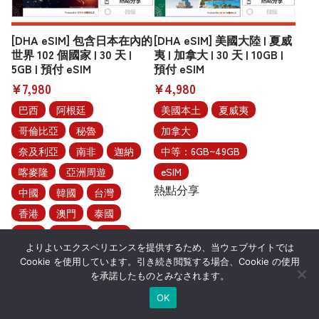
[DHA eSIM] 包含日本在內的
[DHA eSIM] 美國大陸 | 夏威
世界 102 個國家 | 30 天 |
夷 | 加拿大 | 30 天 | 10GB |
5GB | 預付 eSIM
預付 eSIM
¥7,980
¥4,980
巴西
阿根廷
美國本土
夏威夷
哥倫比亞
秘魯
加拿大
奈及利亞
南非
迦納
中等：6GB~49GB
喀麥隆
亞洲周遊
eSIM
熱點分享
中國
韓國
台灣
香港
澳門
泰國
越南
新加坡
印尼
よりよいエクスペリエンスを提供するため、当ウェブサイトでは
馬來西亞
菲律賓
Cookie を使用しています。引き続き閲覧する場合、Cookie の使用
柬埔寨
印度
を承諾したものとみなされます。
阿拉伯聯合大公國
OK
以色列
澳洲
紐西蘭