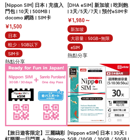
[Nippon SIM] 日本 | 充值入
[DHA eSIM] 新加坡 | 吃到飽
門包 | 10天 | 500MB |
| 3天/5天/7天 | 預付eSIM卡
docomo 網路 | SIM卡
¥1,980～
¥1,500
新加坡
日本
大容量：50GB~無限
較少：5GB以下
eSIM
SIM卡
熱點分享
熱點分享
【旅日遊客限定】三麗鷗彩
[Nippon eSIM] 日本 | 30天 |
虹樂園一日門票 ＋ [Nippon
5GB /10GB / 30GB / 50GB |