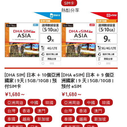
SIM卡
熱點分享
[DHA SIM] 日本 + 10個亞洲
[DHA eSIM] 日本 + 9 個亞
國家 | 9天 | 5GB/10GB | 預
洲國家 | 9 天 | 5GB/10GB |
付SIM卡
預付 eSIM
¥1,680～
¥1,680～
亞洲周遊
中國
韓國
亞洲周遊
中國
韓國
台灣
香港
澳門
台灣
香港
澳門
泰國
越南
新加坡
泰國
越南
新加坡