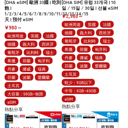
[DHA eSIM] 歐洲 33國 | 吃到
[DHA SIM] 유럽 33개국 | 10
飽 |
일 / 15일 / 30일 | 선불 eSIM
1/2/3/4/5/6/7/8/9/10/11/12/13/14/15
¥2,980～
天 | 預付 eSIM
歐洲周遊
英國
法國
¥980～
德國
義大利
西班牙
歐洲周遊
英國
法國
葡萄牙
比利時
瑞士
德國
義大利
西班牙
希臘
荷蘭
匈牙利
葡萄牙
比利時
瑞士
丹麥
挪威
瑞典
希臘
荷蘭
匈牙利
芬蘭
波蘭
愛爾蘭
丹麥
挪威
瑞典
土耳其
芬蘭
波蘭
愛爾蘭
較少：5GB以下
土耳其
中等：6GB~49GB
大容量：50GB~無限
eSIM
eSIM
熱點分享
熱點分享