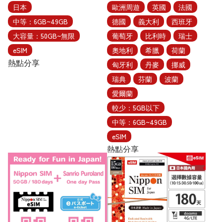
日本
歐洲周遊
英國
法國
中等：6GB~49GB
德國
義大利
西班牙
大容量：50GB~無限
葡萄牙
比利時
瑞士
eSIM
奧地利
希臘
荷蘭
熱點分享
匈牙利
丹麥
挪威
瑞典
芬蘭
波蘭
愛爾蘭
較少：5GB以下
中等：6GB~49GB
eSIM
熱點分享