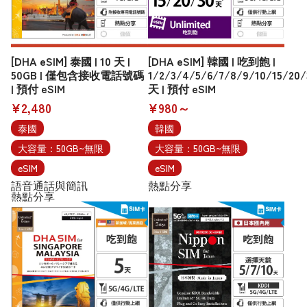
[DHA eSIM] 泰國 | 10 天 |
[DHA eSIM] 韓國 | 吃到飽 |
50GB | 僅包含接收電話號碼
1/2/3/4/5/6/7/8/9/10/15/20/
| 預付 eSIM
天 | 預付 eSIM
¥2,480
¥980～
泰國
韓國
大容量：50GB~無限
大容量：50GB~無限
eSIM
eSIM
語音通話與簡訊
熱點分享
熱點分享