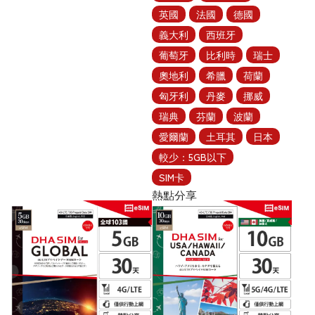
英國
法國
德國
義大利
西班牙
葡萄牙
比利時
瑞士
奧地利
希臘
荷蘭
匈牙利
丹麥
挪威
瑞典
芬蘭
波蘭
愛爾蘭
土耳其
日本
較少：5GB以下
SIM卡
熱點分享