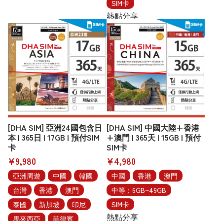
SIM卡
熱點分享
[DHA SIM] 亞洲24國包含日
[DHA SIM] 中國大陸+香港
本 | 365日 | 17GB | 預付SIM
+澳門 | 365天 | 15GB | 預付
卡
SIM卡
¥9,980
¥4,980
亞洲周遊
中國
韓國
中國
香港
澳門
台灣
香港
澳門
中等：6GB~49GB
泰國
新加坡
印尼
SIM卡
熱點分享
馬來西亞
菲律賓