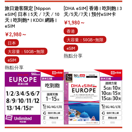
旅日遊客限定 [Nippon
[DHA eSIM] 香港 | 吃到飽 | 3
eSIM] 日本 | 5天 / 7天 / 10
天/5天/7天 | 預付eSIM卡
天 | 吃到飽* | KDDI 網路 |
¥1,980～
eSIM
香港
¥2,980～
大容量：50GB~無限
日本
eSIM
大容量：50GB~無限
熱點分享
eSIM
熱點分享