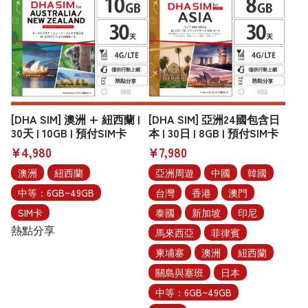
[DHA SIM] 澳洲 + 紐西蘭 |
[DHA SIM] 亞洲24國包含日
30天 | 10GB | 預付SIM卡
本 | 30日 | 8GB | 預付SIM卡
¥4,980
¥7,980
澳洲
紐西蘭
亞洲周遊
中國
韓國
中等：6GB~49GB
台灣
香港
澳門
SIM卡
泰國
新加坡
印尼
熱點分享
馬來西亞
菲律賓
柬埔寨
澳洲
紐西蘭
關島與塞班
日本
中等：6GB~49GB