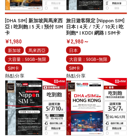
[DHA SIM] 新加坡與馬來西
旅日遊客限定 [Nippon SIM]
亞 | 吃到飽 | 5 天 | 預付 SIM
日本 | 4天 / 7天 / 10天 | 吃
卡
到飽* | KDDI 網路 | SIM卡
¥1,980
¥2,980～
新加坡
馬來西亞
日本
大容量：50GB~無限
大容量：50GB~無限
SIM卡
SIM卡
熱點分享
熱點分享