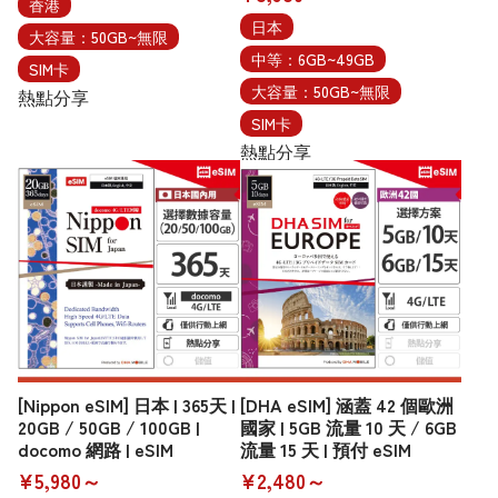
香港
日本
大容量：50GB~無限
中等：6GB~49GB
SIM卡
大容量：50GB~無限
熱點分享
SIM卡
熱點分享
[Nippon eSIM] 日本 | 365天 |
[DHA eSIM] 涵蓋 42 個歐洲
20GB / 50GB / 100GB |
國家 | 5GB 流量 10 天 / 6GB
docomo 網路 | eSIM
流量 15 天 | 預付 eSIM
¥5,980～
¥2,480～