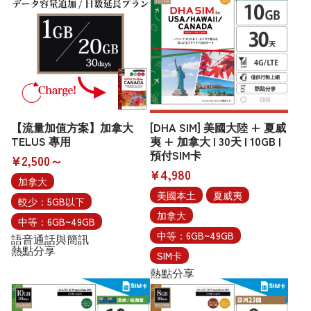
【流量加值方案】加拿大
[DHA SIM] 美國大陸 + 夏威
TELUS 專用
夷 + 加拿大 | 30天 | 10GB |
預付SIM卡
¥2,500～
¥4,980
加拿大
美國本土
夏威夷
較少：5GB以下
加拿大
中等：6GB~49GB
中等：6GB~49GB
語音通話與簡訊
熱點分享
SIM卡
熱點分享