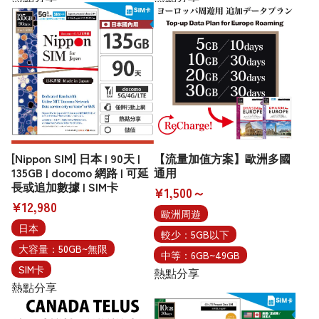
[Nippon SIM] 日本 | 90天 |
【流量加值方案】歐洲多國
135GB | docomo 網路 | 可延
通用
長或追加數據 | SIM卡
¥1,500～
¥12,980
歐洲周遊
日本
較少：5GB以下
大容量：50GB~無限
中等：6GB~49GB
SIM卡
熱點分享
熱點分享