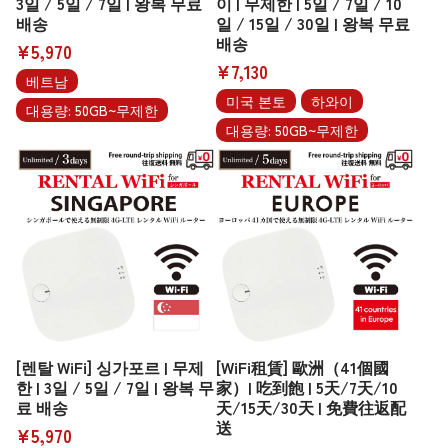
3일 / 5일 / 7일 | 왕복 무료
이 | 무제한 | 5일 / 7일 / 10
배송
일 / 15일 / 30일 | 왕복 무료
배송
¥5,970
¥7,130
베트남
미국 본토
하와이
대용량: 50GB~무제한
대용량: 50GB~무제한
[렌탈 WiFi] 싱가포르 | 무제
[WiFi租賃] 歐洲（41個國
한 | 3일 / 5일 / 7일 | 왕복 무
家）| 吃到飽 | 5天/7天/10
료 배송
天/15天/30天 | 免費往返配
送
¥5,970