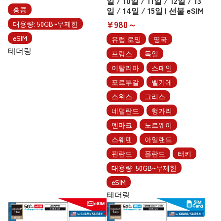
일 / 10일 / 11일 / 12일 / 13
홍콩
일 / 14일 / 15일 | 선불 eSIM
¥980～
대용량: 50GB~무제한
eSIM
유럽 로밍
영국
테더링
프랑스
독일
이탈리아
스페인
포르투갈
벨기에
스위스
그리스
네덜란드
헝가리
덴마크
노르웨이
스웨덴
아일랜드
핀란드
폴란드
터키
대용량: 50GB~무제한
eSIM
테더링