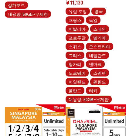
¥11,130
싱가포르
유럽 로밍
영국
대용량: 50GB~무제한
프랑스
독일
이탈리아
스페인
포르투갈
벨기에
스위스
오스트리아
그리스
네덜란드
헝가리
덴마크
노르웨이
스웨덴
아일랜드
핀란드
폴란드
터키
대용량: 50GB~무제한