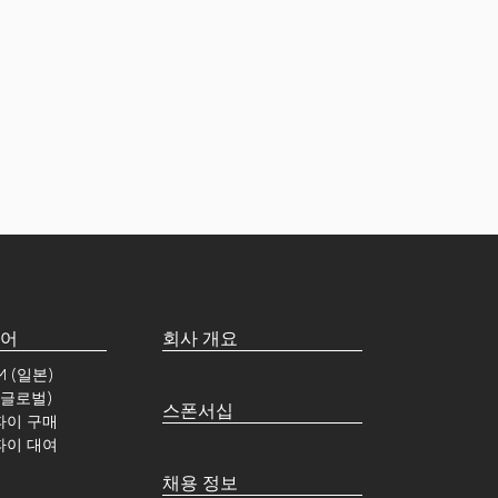
토어
회사 개요
IM (일본)
 (글로벌)
스폰서십
파이 구매
파이 대여
채용 정보