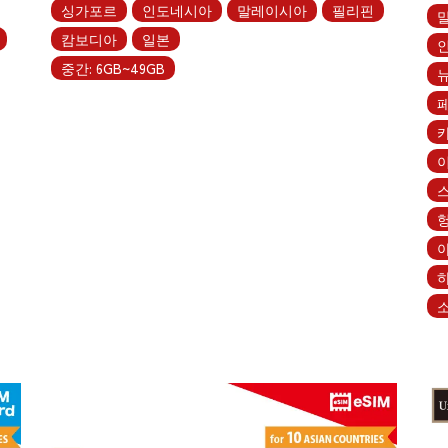
싱가포르
인도네시아
말레이시아
필리핀
캄보디아
일본
중간: 6GB~49GB
소