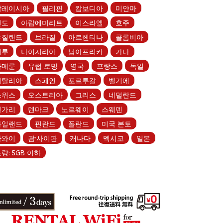
말레이시아
필리핀
캄보디아
미얀마
인도
아랍에미리트
이스라엘
호주
뉴질랜드
브라질
아르헨티나
콜롬비아
페루
나이지리아
남아프리카
가나
카메룬
유럽 로밍
영국
프랑스
독일
이탈리아
스페인
포르투갈
벨기에
스위스
오스트리아
그리스
네덜란드
헝가리
덴마크
노르웨이
스웨덴
아일랜드
핀란드
폴란드
미국 본토
하와이
괌·사이판
캐나다
멕시코
일본
량: 5GB 이하