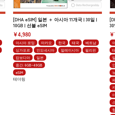
[DHA eSIM] 일본 ＋ 아시아 11개국 | 30일 |
[
10GB | 선불 eSIM
30
¥4,980
¥
아시아 로밍
마카오
한국
태국
베트남
싱가포르
인도네시아
말레이시아
필리핀
캄보디아
일본
중간: 6GB~49GB
eSIM
테더링