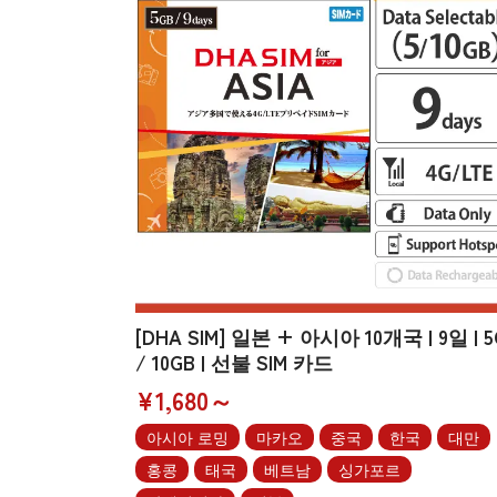
[DHA SIM] 일본 + 아시아 10개국 | 9일 | 5
/ 10GB | 선불 SIM 카드
¥1,680～
아시아 로밍
마카오
중국
한국
대만
홍콩
태국
베트남
싱가포르