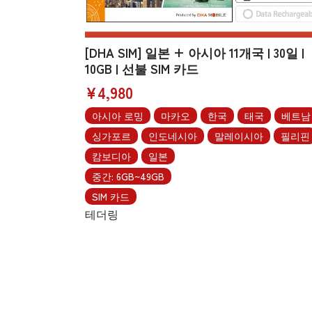
[DHA SIM] 일본 + 아시아 11개국 | 30일 |
10GB | 선불 SIM 카드
¥4,980
아시아 로밍
마카오
한국
태국
베트남
싱가포르
인도네시아
말레이시아
필리핀
캄보디아
일본
중간: 6GB~49GB
SIM 카드
테더링