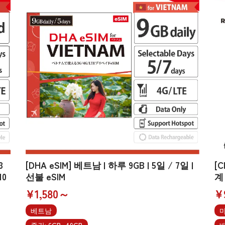
3
[DHA eSIM] 베트남 | 하루 9GB | 5일 / 7일 |
[
10
선불 eSIM
계 
¥1,580～
¥
베트남
중간: 6GB~49GB