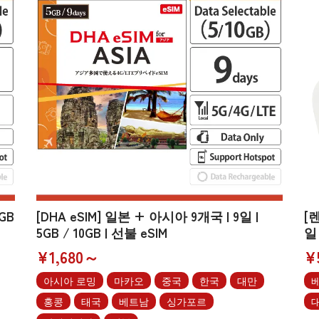
GB
[DHA eSIM] 일본 + 아시아 9개국 | 9일 |
[렌
5GB / 10GB | 선불 eSIM
일
¥1,680～
¥
아시아 로밍
마카오
중국
한국
대만
홍콩
태국
베트남
싱가포르
대