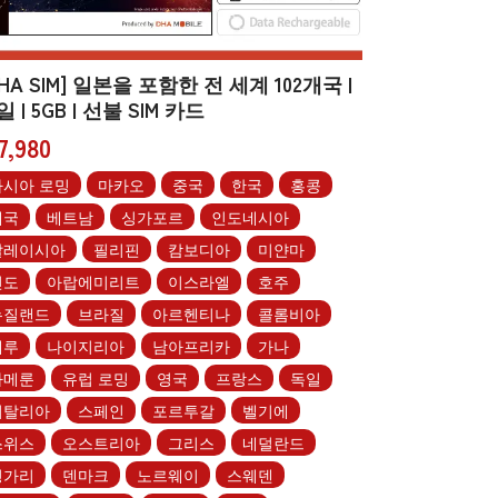
DHA SIM] 일본을 포함한 전 세계 102개국 |
일 | 5GB | 선불 SIM 카드
7,980
아시아 로밍
마카오
중국
한국
홍콩
태국
베트남
싱가포르
인도네시아
말레이시아
필리핀
캄보디아
미얀마
인도
아랍에미리트
이스라엘
호주
뉴질랜드
브라질
아르헨티나
콜롬비아
페루
나이지리아
남아프리카
가나
카메룬
유럽 로밍
영국
프랑스
독일
이탈리아
스페인
포르투갈
벨기에
스위스
오스트리아
그리스
네덜란드
헝가리
덴마크
노르웨이
스웨덴