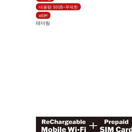
대용량: 50GB~무제한
eSIM
테더링