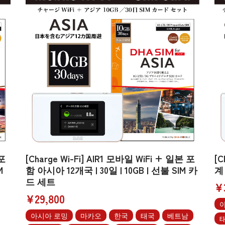
 포
[Charge Wi-Fi] AIR1 모바일 WiFi + 일본 포
[C
M
함 아시아 12개국 | 30일 | 10GB | 선불 SIM 카
계 
드 세트
¥
¥29,800
아시아 로밍
마카오
한국
태국
베트남