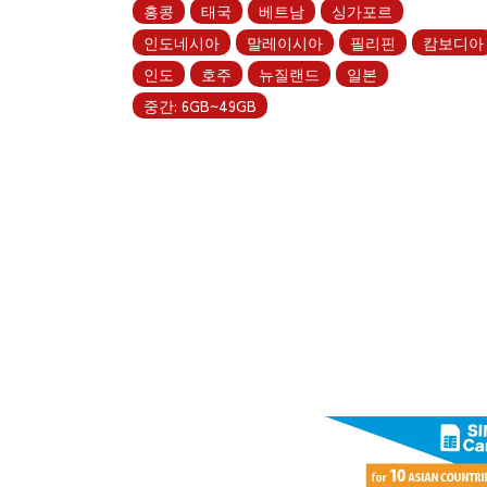
홍콩
태국
베트남
싱가포르
인도네시아
말레이시아
필리핀
캄보디아
인도
호주
뉴질랜드
일본
중간: 6GB~49GB