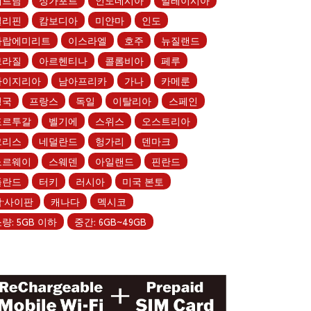
필리핀
캄보디아
미얀마
인도
아랍에미리트
이스라엘
호주
뉴질랜드
브라질
아르헨티나
콜롬비아
페루
나이지리아
남아프리카
가나
카메룬
영국
프랑스
독일
이탈리아
스페인
포르투갈
벨기에
스위스
오스트리아
그리스
네덜란드
헝가리
덴마크
노르웨이
스웨덴
아일랜드
핀란드
폴란드
터키
러시아
미국 본토
괌·사이판
캐나다
멕시코
량: 5GB 이하
중간: 6GB~49GB