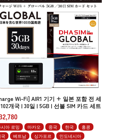
harge Wi-Fi] AIR1 기기 + 일본 포함 전 세
102개국 | 30일 | 5GB | 선불 SIM 카드 세트
32,780
아시아 로밍
마카오
중국
한국
홍콩
태국
베트남
싱가포르
인도네시아