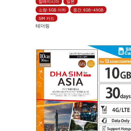
말레이시아
일본
소량: 5GB 이하
중간: 6GB~49GB
SIM 카드
테더링