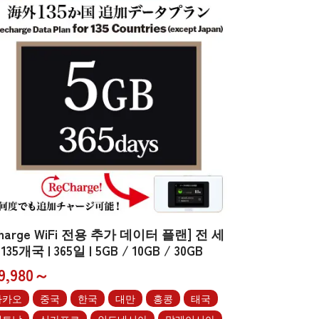
Charge WiFi 전용 추가 데이터 플랜] 전 세
135개국 | 365일 | 5GB / 10GB / 30GB
9,980～
마카오
중국
한국
대만
홍콩
태국
베트남
싱가포르
인도네시아
말레이시아