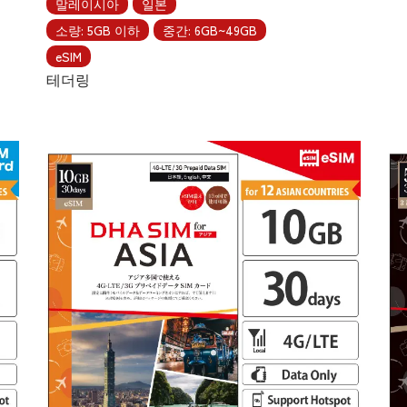
말레이시아
일본
소량: 5GB 이하
중간: 6GB~49GB
eSIM
테더링