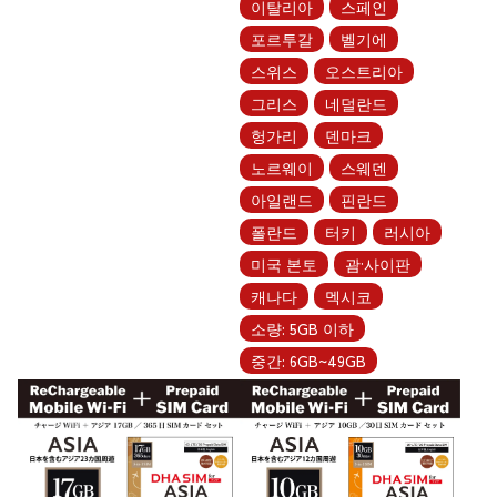
이탈리아
스페인
포르투갈
벨기에
스위스
오스트리아
그리스
네덜란드
헝가리
덴마크
노르웨이
스웨덴
아일랜드
핀란드
폴란드
터키
러시아
미국 본토
괌·사이판
캐나다
멕시코
소량: 5GB 이하
중간: 6GB~49GB