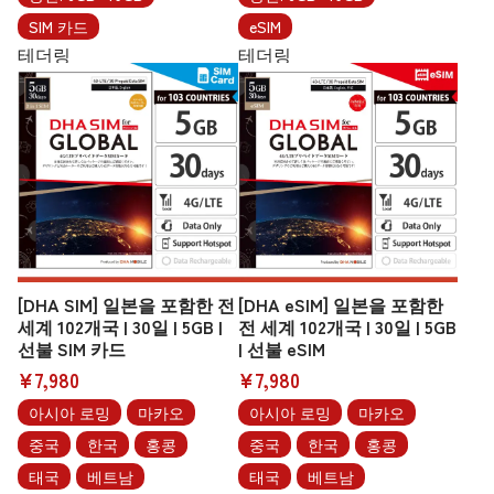
SIM 카드
eSIM
테더링
테더링
[DHA SIM] 일본을 포함한 전
[DHA eSIM] 일본을 포함한
세계 102개국 | 30일 | 5GB |
전 세계 102개국 | 30일 | 5GB
선불 SIM 카드
| 선불 eSIM
¥7,980
¥7,980
아시아 로밍
마카오
아시아 로밍
마카오
중국
한국
홍콩
중국
한국
홍콩
태국
베트남
태국
베트남