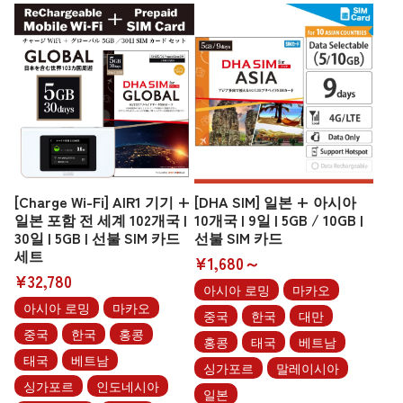
[Charge Wi-Fi] AIR1 기기 +
[DHA SIM] 일본 + 아시아
일본 포함 전 세계 102개국 |
10개국 | 9일 | 5GB / 10GB |
30일 | 5GB | 선불 SIM 카드
선불 SIM 카드
세트
¥1,680～
¥32,780
아시아 로밍
마카오
아시아 로밍
마카오
중국
한국
대만
중국
한국
홍콩
홍콩
태국
베트남
태국
베트남
싱가포르
말레이시아
싱가포르
인도네시아
일본