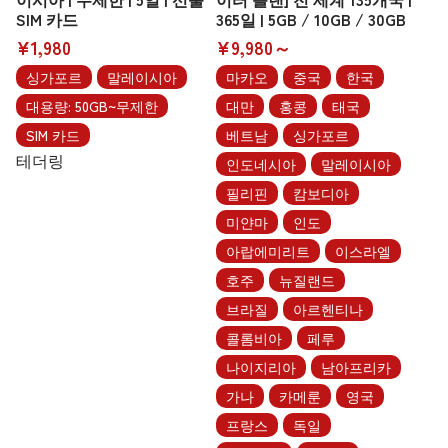
SIM 카드
365일 | 5GB / 10GB / 30GB
¥1,980
¥9,980～
싱가포르
말레이시아
마카오
중국
한국
대용량: 50GB~무제한
대만
홍콩
태국
SIM 카드
베트남
싱가포르
테더링
인도네시아
말레이시아
필리핀
캄보디아
미얀마
인도
아랍에미리트
이스라엘
호주
뉴질랜드
브라질
아르헨티나
콜롬비아
페루
나이지리아
남아프리카
가나
카메룬
영국
프랑스
독일