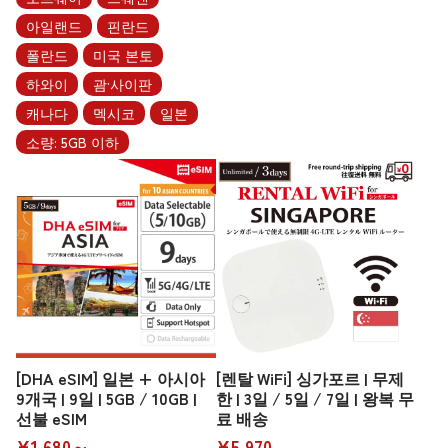
아일랜드
핀란드
폴란드
미국 본토
하와이
괌·사이판
캐나다
멕시코
일본
소량: 5GB 이하
[DHA eSIM] 일본 + 아시아
[렌탈 WiFi] 싱가포르 | 무제
9개국 | 9일 | 5GB / 10GB |
한 | 3일 / 5일 / 7일 | 왕복 무
선불 eSIM
료 배송
¥1,680～
¥5,970