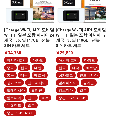
[Charge Wi-Fi] AIR1 모바일
[Charge Wi-Fi] AIR1 모바일
WiFi + 일본 포함 아시아 24
WiFi + 일본 포함 아시아 12
개국 | 365일 | 17GB | 선불
개국 | 30일 | 10GB | 선불
SIM 카드 세트
SIM 카드 세트
¥34,780
¥29,800
아시아 로밍
마카오
아시아 로밍
마카오
중국
한국
대만
한국
태국
베트남
홍콩
태국
베트남
싱가포르
인도네시아
싱가포르
인도네시아
말레이시아
필리핀
말레이시아
필리핀
캄보디아
일본
캄보디아
인도
호주
중간: 6GB~49GB
뉴질랜드
일본
중간: 6GB~49GB