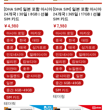
[DHA SIM] 일본 포함 아시아
[DHA SIM] 일본 포함 아시아
24개국 | 30일 | 8GB | 선불
24개국 | 365일 | 17GB | 선불
SIM 카드
SIM 카드
¥4,980
¥7,980
아시아 로밍
마카오
아시아 로밍
마카오
중국
한국
대만
중국
한국
대만
홍콩
태국
싱가포르
홍콩
태국
싱가포르
인도네시아
말레이시아
인도네시아
말레이시아
필리핀
캄보디아
필리핀
캄보디아
미얀마
호주
호주
뉴질랜드
뉴질랜드
괌·사이판
괌·사이판
일본
일본
중간: 6GB~49GB
중간: 6GB~49GB
SIM 카드
테더링
SIM 카드
테더링