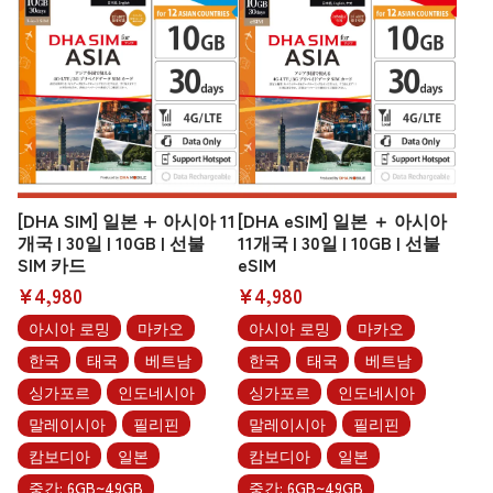
[DHA SIM] 일본 + 아시아 11
[DHA eSIM] 일본 ＋ 아시아
개국 | 30일 | 10GB | 선불
11개국 | 30일 | 10GB | 선불
SIM 카드
eSIM
¥4,980
¥4,980
아시아 로밍
마카오
아시아 로밍
마카오
한국
태국
베트남
한국
태국
베트남
싱가포르
인도네시아
싱가포르
인도네시아
말레이시아
필리핀
말레이시아
필리핀
캄보디아
일본
캄보디아
일본
중간: 6GB~49GB
중간: 6GB~49GB