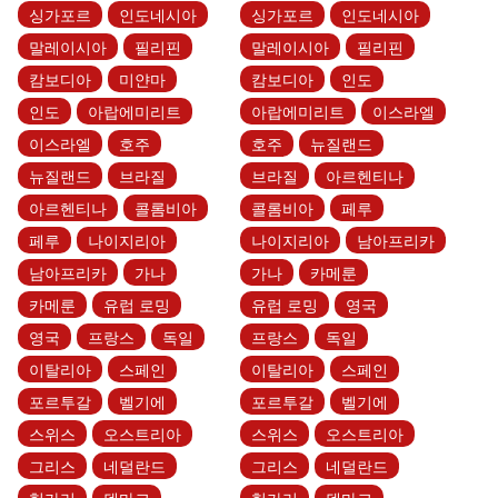
싱가포르
인도네시아
싱가포르
인도네시아
말레이시아
필리핀
말레이시아
필리핀
캄보디아
미얀마
캄보디아
인도
인도
아랍에미리트
아랍에미리트
이스라엘
이스라엘
호주
호주
뉴질랜드
뉴질랜드
브라질
브라질
아르헨티나
아르헨티나
콜롬비아
콜롬비아
페루
페루
나이지리아
나이지리아
남아프리카
남아프리카
가나
가나
카메룬
카메룬
유럽 로밍
유럽 로밍
영국
영국
프랑스
독일
프랑스
독일
이탈리아
스페인
이탈리아
스페인
포르투갈
벨기에
포르투갈
벨기에
스위스
오스트리아
스위스
오스트리아
그리스
네덜란드
그리스
네덜란드