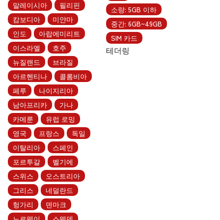
말레이시아
필리핀
소량: 5GB 이하
캄보디아
미얀마
중간: 6GB~49GB
인도
아랍에미리트
SIM 카드
이스라엘
호주
테더링
뉴질랜드
브라질
아르헨티나
콜롬비아
페루
나이지리아
남아프리카
가나
카메룬
유럽 로밍
영국
프랑스
독일
이탈리아
스페인
포르투갈
벨기에
스위스
오스트리아
그리스
네덜란드
헝가리
덴마크
노르웨이
스웨덴