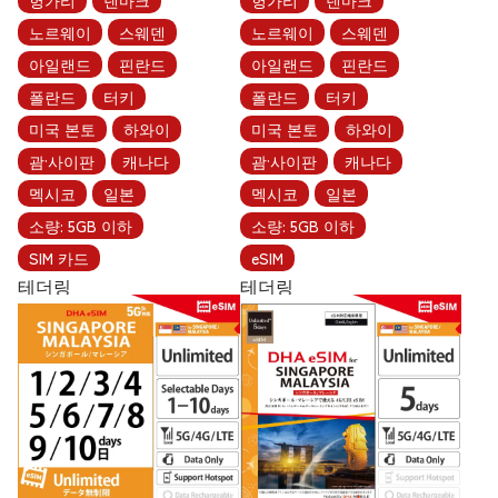
헝가리
덴마크
헝가리
덴마크
노르웨이
스웨덴
노르웨이
스웨덴
아일랜드
핀란드
아일랜드
핀란드
폴란드
터키
폴란드
터키
미국 본토
하와이
미국 본토
하와이
괌·사이판
캐나다
괌·사이판
캐나다
멕시코
일본
멕시코
일본
소량: 5GB 이하
소량: 5GB 이하
SIM 카드
eSIM
테더링
테더링