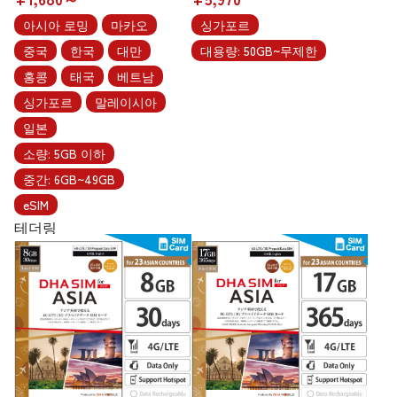
아시아 로밍
마카오
싱가포르
중국
한국
대만
대용량: 50GB~무제한
홍콩
태국
베트남
싱가포르
말레이시아
일본
소량: 5GB 이하
중간: 6GB~49GB
eSIM
테더링