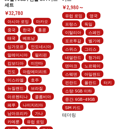
세트
¥2,980～
¥32,780
유럽 로밍
영국
아시아 로밍
마카오
프랑스
독일
중국
한국
홍콩
이탈리아
스페인
태국
베트남
포르투갈
벨기에
싱가포르
인도네시아
스위스
그리스
말레이시아
필리핀
네덜란드
헝가리
캄보디아
미얀마
덴마크
노르웨이
인도
아랍에미리트
스웨덴
아일랜드
이스라엘
호주
핀란드
폴란드
터키
뉴질랜드
브라질
소량: 5GB 이하
아르헨티나
콜롬비아
중간: 6GB~49GB
페루
나이지리아
SIM 카드
남아프리카
가나
테더링
카메룬
유럽 로밍