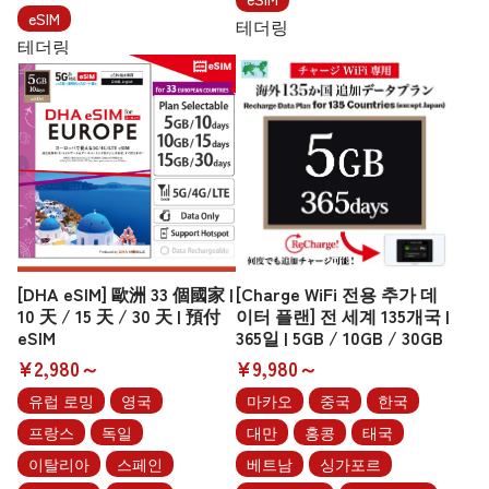
eSIM
테더링
테더링
[DHA eSIM] 歐洲 33 個國家 |
[Charge WiFi 전용 추가 데
10 天 / 15 天 / 30 天 | 預付
이터 플랜] 전 세계 135개국 |
eSIM
365일 | 5GB / 10GB / 30GB
¥2,980～
¥9,980～
유럽 로밍
영국
마카오
중국
한국
프랑스
독일
대만
홍콩
태국
이탈리아
스페인
베트남
싱가포르