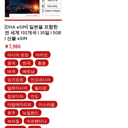
[DHA eSIM] 일본을 포함한
전 세계 102개국 | 30일 | 5GB
| 선불 eSIM
¥7,980
아시아 로밍
마카오
중국
한국
홍콩
태국
베트남
싱가포르
인도네시아
말레이시아
필리핀
캄보디아
인도
아랍에미리트
이스라엘
호주
뉴질랜드
브라질
아르헨티나