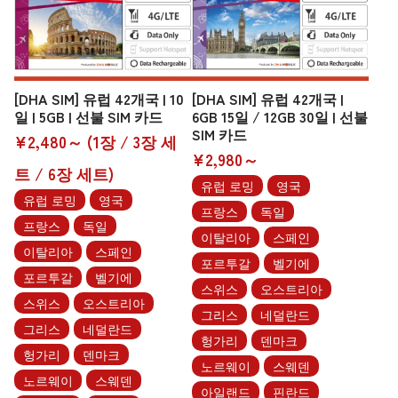
[DHA SIM] 유럽 42개국 | 10
[DHA SIM] 유럽 42개국 |
일 | 5GB | 선불 SIM 카드
6GB 15일 / 12GB 30일 | 선불
SIM 카드
¥2,480～ (1장 / 3장 세
¥2,980～
트 / 6장 세트)
유럽 로밍
영국
유럽 로밍
영국
프랑스
독일
프랑스
독일
이탈리아
스페인
이탈리아
스페인
포르투갈
벨기에
포르투갈
벨기에
스위스
오스트리아
스위스
오스트리아
그리스
네덜란드
그리스
네덜란드
헝가리
덴마크
헝가리
덴마크
노르웨이
스웨덴
노르웨이
스웨덴
아일랜드
핀란드