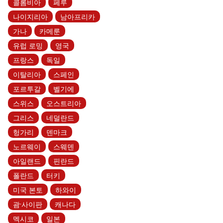
콜롬비아
페루
나이지리아
남아프리카
가나
카메룬
유럽 로밍
영국
프랑스
독일
이탈리아
스페인
포르투갈
벨기에
스위스
오스트리아
그리스
네덜란드
헝가리
덴마크
노르웨이
스웨덴
아일랜드
핀란드
폴란드
터키
미국 본토
하와이
괌·사이판
캐나다
멕시코
일본