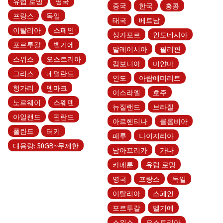
유럽 로밍
영국
중국
한국
홍콩
프랑스
독일
태국
베트남
이탈리아
스페인
싱가포르
인도네시아
포르투갈
벨기에
말레이시아
필리핀
스위스
오스트리아
캄보디아
미얀마
그리스
네덜란드
인도
아랍에미리트
헝가리
덴마크
이스라엘
호주
노르웨이
스웨덴
뉴질랜드
브라질
아일랜드
핀란드
아르헨티나
콜롬비아
폴란드
터키
페루
나이지리아
대용량: 50GB~무제한
남아프리카
가나
카메룬
유럽 로밍
영국
프랑스
독일
이탈리아
스페인
포르투갈
벨기에
스위스
오스트리아