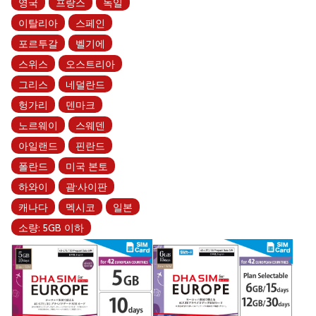
영국
프랑스
독일
이탈리아
스페인
포르투갈
벨기에
스위스
오스트리아
그리스
네덜란드
헝가리
덴마크
노르웨이
스웨덴
아일랜드
핀란드
폴란드
미국 본토
하와이
괌·사이판
캐나다
멕시코
일본
소량: 5GB 이하