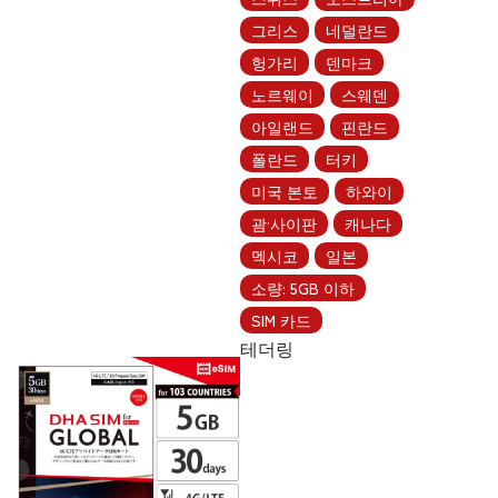
그리스
네덜란드
헝가리
덴마크
노르웨이
스웨덴
아일랜드
핀란드
폴란드
터키
미국 본토
하와이
괌·사이판
캐나다
멕시코
일본
소량: 5GB 이하
SIM 카드
테더링