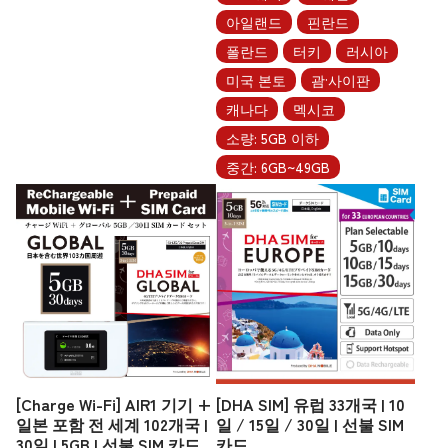
아일랜드
핀란드
폴란드
터키
러시아
미국 본토
괌·사이판
캐나다
멕시코
소량: 5GB 이하
중간: 6GB~49GB
[Charge Wi-Fi] AIR1 기기 +
[DHA SIM] 유럽 33개국 | 10
일본 포함 전 세계 102개국 |
일 / 15일 / 30일 | 선불 SIM
30일 | 5GB | 선불 SIM 카드
카드