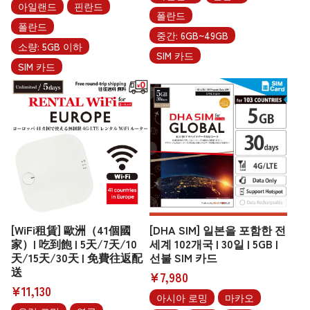
아일랜드
핀란드
폴란드
폴란드
중간: 6GB~49GB
소량: 5GB 이하
SIM 카드
SIM 카드
[WiFi租賃] 歐洲（41個國
[DHA SIM] 일본을 포함한 전
家）| 吃到飽 | 5天/7天/10
세계 102개국 | 30일 | 5GB |
天/15天/30天 | 免費往返配
선불 SIM 카드
送
¥7,980
¥11,130
아시아 로밍
마카오