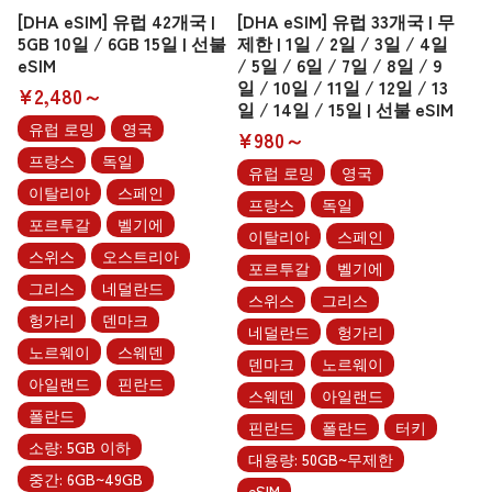
[DHA eSIM] 유럽 42개국 |
[DHA eSIM] 유럽 33개국 | 무
5GB 10일 / 6GB 15일 | 선불
제한 | 1일 / 2일 / 3일 / 4일
eSIM
/ 5일 / 6일 / 7일 / 8일 / 9
일 / 10일 / 11일 / 12일 / 13
¥2,480～
일 / 14일 / 15일 | 선불 eSIM
유럽 로밍
영국
¥980～
프랑스
독일
유럽 로밍
영국
이탈리아
스페인
프랑스
독일
포르투갈
벨기에
이탈리아
스페인
스위스
오스트리아
포르투갈
벨기에
그리스
네덜란드
스위스
그리스
헝가리
덴마크
네덜란드
헝가리
노르웨이
스웨덴
덴마크
노르웨이
아일랜드
핀란드
스웨덴
아일랜드
폴란드
핀란드
폴란드
터키
소량: 5GB 이하
대용량: 50GB~무제한
중간: 6GB~49GB
eSIM