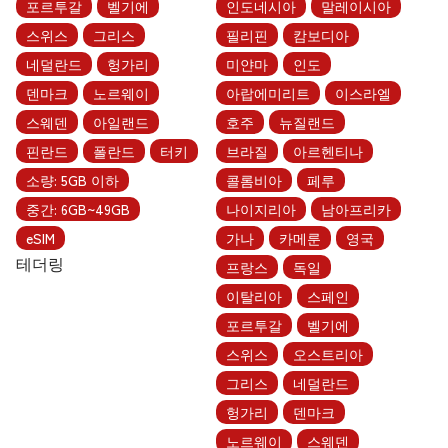
포르투갈
벨기에
인도네시아
말레이시아
스위스
그리스
필리핀
캄보디아
네덜란드
헝가리
미얀마
인도
덴마크
노르웨이
아랍에미리트
이스라엘
스웨덴
아일랜드
호주
뉴질랜드
핀란드
폴란드
터키
브라질
아르헨티나
소량: 5GB 이하
콜롬비아
페루
중간: 6GB~49GB
나이지리아
남아프리카
eSIM
가나
카메룬
영국
테더링
프랑스
독일
이탈리아
스페인
포르투갈
벨기에
스위스
오스트리아
그리스
네덜란드
헝가리
덴마크
노르웨이
스웨덴