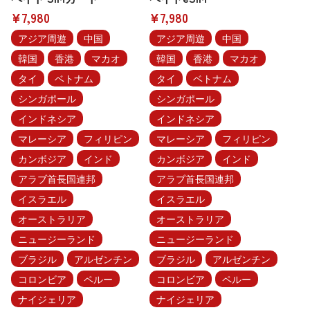
¥7,980
¥7,980
アジア周遊
中国
アジア周遊
中国
韓国
香港
マカオ
韓国
香港
マカオ
タイ
ベトナム
タイ
ベトナム
シンガポール
シンガポール
インドネシア
インドネシア
マレーシア
フィリピン
マレーシア
フィリピン
カンボジア
インド
カンボジア
インド
アラブ首長国連邦
アラブ首長国連邦
イスラエル
イスラエル
オーストラリア
オーストラリア
ニュージーランド
ニュージーランド
ブラジル
アルゼンチン
ブラジル
アルゼンチン
コロンビア
ペルー
コロンビア
ペルー
ナイジェリア
ナイジェリア