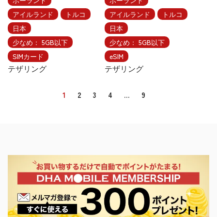
ポーランド
ポーランド
アイルランド
トルコ
アイルランド
トルコ
日本
日本
少なめ： 5GB以下
少なめ： 5GB以下
SIMカード
eSIM
テザリング
テザリング
1
2
3
4
…
9