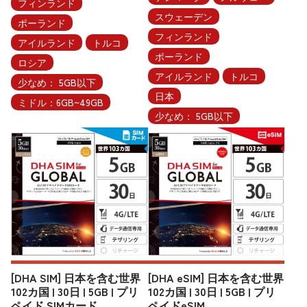
フィンランド
スウェーデン
ポーランド
フィンランド
アイルランド
トルコ
ポーランド
ロシア
アイルランド
トルコ
少なめ： 5GB以下
日本
ミドル：6GB~49GB
少なめ： 5GB以下
[DHA SIM] 日本を含む世界
[DHA eSIM] 日本を含む世界
102カ国 | 30日 | 5GB | プリ
102カ国 | 30日 | 5GB | プリ
ペイド SIMカード
ペイドeSIM