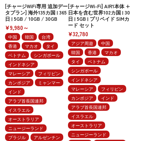
[チャージWiFi専用 追加デー
[チャージWi-Fi] AIR1本体 +
タプラン] 海外135カ国 | 365
日本を含む世界102カ国 | 30
日 | 5GB / 10GB / 30GB
日 | 5GB | プリペイド SIMカ
ード セット
¥9,980～
¥32,780
中国
韓国
台湾
アジア周遊
中国
香港
マカオ
タイ
韓国
香港
マカオ
ベトナム
シンガポール
タイ
ベトナム
インドネシア
シンガポール
マレーシア
フィリピン
インドネシア
カンボジア
ミャンマー
マレーシア
フィリピン
インド
カンボジア
インド
アラブ首長国連邦
アラブ首長国連邦
イスラエル
イスラエル
オーストラリア
オーストラリア
ニュージーランド
ニュージーランド
ブラジル
アルゼンチン