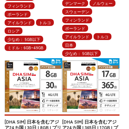
デンマーク
ノルウェー
フィンランド
スウェーデン
ポーランド
フィンランド
アイルランド
トルコ
ポーランド
ロシア
アイルランド
トルコ
少なめ： 5GB以下
日本
ミドル：6GB~49GB
少なめ： 5GB以下
[DHA SIM] 日本を含むアジ
[DHA SIM] 日本を含むアジ
ア24カ国 | 30日 | 8GB | プリ
ア24カ国 | 365日 | 17GB | プ