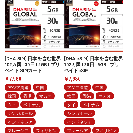
[DHA SIM] 日本を含む世界
[DHA eSIM] 日本を含む世界
102カ国 | 30日 | 5GB | プリ
102カ国 | 30日 | 5GB | プリ
ペイド SIMカード
ペイドeSIM
¥7,980
¥7,980
アジア周遊
中国
アジア周遊
中国
韓国
香港
マカオ
韓国
香港
マカオ
タイ
ベトナム
タイ
ベトナム
シンガポール
シンガポール
インドネシア
インドネシア
マレーシア
フィリピン
マレーシア
フィリピン