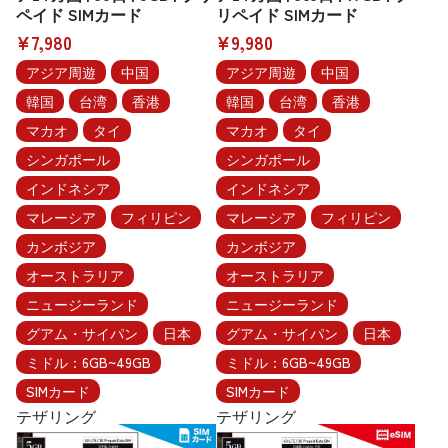
ペイド SIMカード
リペイド SIMカード
¥7,980
¥9,980
アジア周遊
中国
アジア周遊
中国
韓国
台湾
香港
韓国
台湾
香港
マカオ
タイ
マカオ
タイ
シンガポール
シンガポール
インドネシア
インドネシア
マレーシア
フィリピン
マレーシア
フィリピン
カンボジア
カンボジア
オーストラリア
オーストラリア
ニュージーランド
ニュージーランド
グアム・サイパン
日本
グアム・サイパン
日本
ミドル：6GB~49GB
ミドル：6GB~49GB
SIMカード
SIMカード
テザリング
テザリング