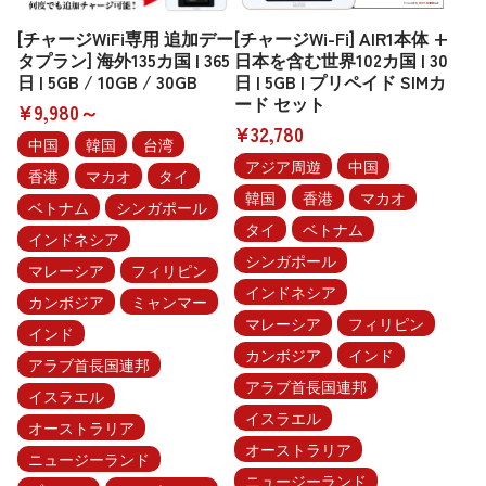
[チャージWiFi専用 追加デー
[チャージWi-Fi] AIR1本体 +
タプラン] 海外135カ国 | 365
日本を含む世界102カ国 | 30
日 | 5GB / 10GB / 30GB
日 | 5GB | プリペイド SIMカ
ード セット
¥9,980～
¥32,780
中国
韓国
台湾
アジア周遊
中国
香港
マカオ
タイ
韓国
香港
マカオ
ベトナム
シンガポール
タイ
ベトナム
インドネシア
シンガポール
マレーシア
フィリピン
インドネシア
カンボジア
ミャンマー
マレーシア
フィリピン
インド
カンボジア
インド
アラブ首長国連邦
アラブ首長国連邦
イスラエル
イスラエル
オーストラリア
オーストラリア
ニュージーランド
ニュージーランド